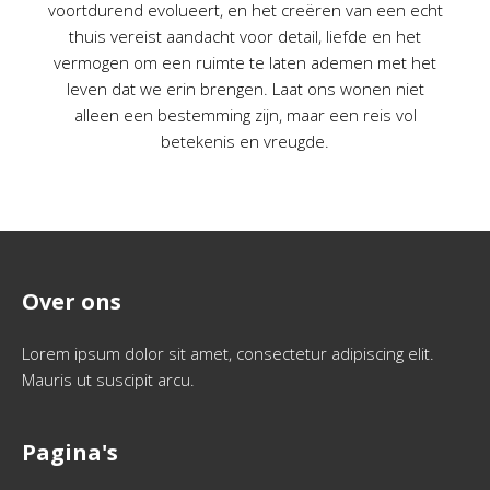
voortdurend evolueert, en het creëren van een echt
thuis vereist aandacht voor detail, liefde en het
vermogen om een ruimte te laten ademen met het
leven dat we erin brengen. Laat ons wonen niet
alleen een bestemming zijn, maar een reis vol
betekenis en vreugde.
Over ons
Lorem ipsum dolor sit amet, consectetur adipiscing elit.
Mauris ut suscipit arcu.
Pagina's