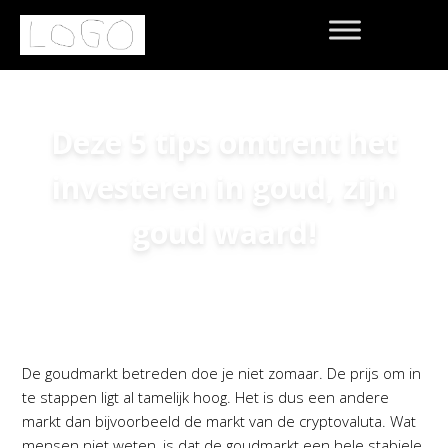
Deze 5 tips omtrent het
investeren in goud, zijn
goud waard!
Home
»
Ideabooks
»
Deze 5 tips omtrent het
investeren in goud, zijn goud waard!
De goudmarkt betreden doe je niet zomaar. De prijs om in
te stappen ligt al tamelijk hoog. Het is dus een andere
markt dan bijvoorbeeld de markt van de cryptovaluta. Wat
mensen niet weten, is dat de goudmarkt een hele stabiele