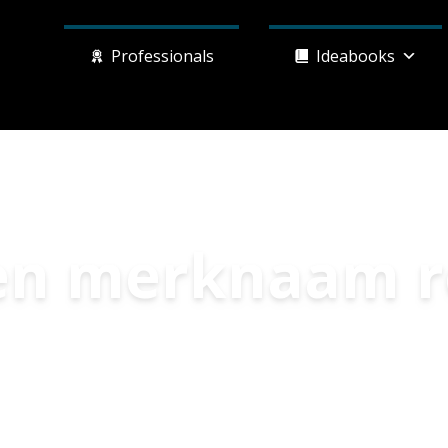
Professionals
Ideabooks
n merknaam re
Home
»
Ideabooks
»
Waarom een merknaam registreren?