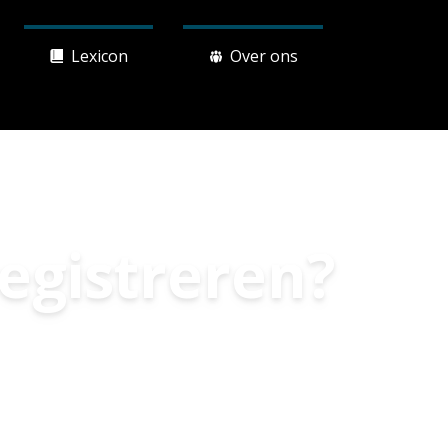
Lexicon
Over ons
gistreren?