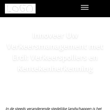
Innoveer Uw
Verkeersmanagement met
Erdi: Verkeerspollers en
Kentekenherkenning
Home
»
Ideabooks
»
Innoveer Uw
Verkeersmanagement met Erdi: Verkeerspollers en
Kentekenherkenning
In de steeds veranderende stedelijke landschappen is het